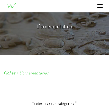
®
u
W
ood
Togg
navi
L'ornementation
Fiches
> L'ornementation
9
Toutes les sous catégories